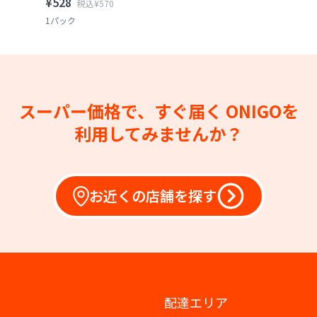
¥528
税込¥570
1パック
スーパー価格で、すぐ届く
ONIGOを
利用してみませんか？
お近くの店舗を探す
配達エリア