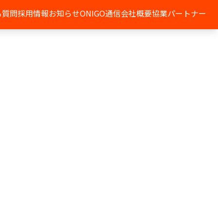
る質問
採用情報
お知らせ
ONIGO通信
会社概要
協業パートナー