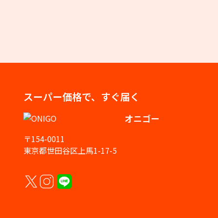
スーパー価格で、すぐ届く
オニゴー
〒154-0011
東京都世田谷区上馬1-17-5