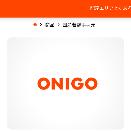
配達エリア
よくあ
商品
国産若鶏手羽元