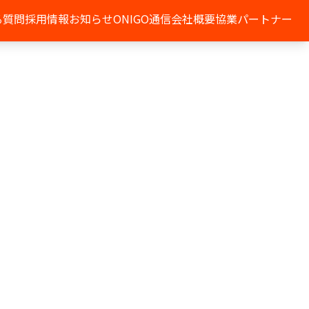
る質問
採用情報
お知らせ
ONIGO通信
会社概要
協業パートナー