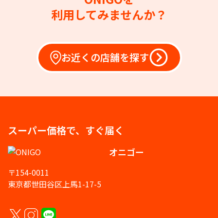
利用してみませんか？
お近くの店舗を探す
スーパー価格で、すぐ届く
オニゴー
〒154-0011
東京都世田谷区上馬1-17-5