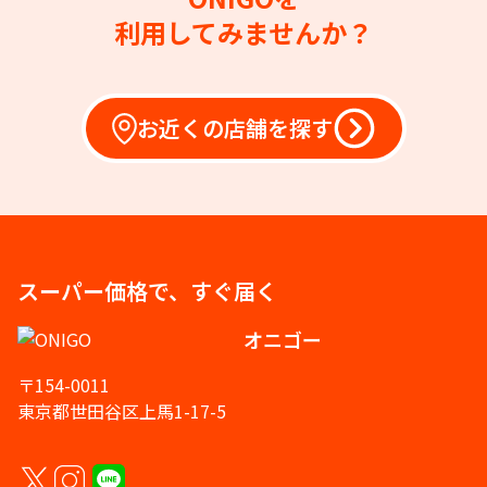
利用してみませんか？
お近くの店舗を探す
スーパー価格で、すぐ届く
オニゴー
〒154-0011
東京都世田谷区上馬1-17-5