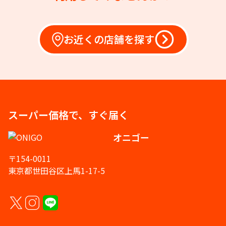
お近くの店舗を探す
スーパー価格で、すぐ届く
オニゴー
〒154-0011
東京都世田谷区上馬1-17-5