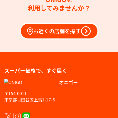
利用してみませんか？
お近くの店舗を探す
スーパー価格で、すぐ届く
オニゴー
〒154-0011
東京都世田谷区上馬1-17-5