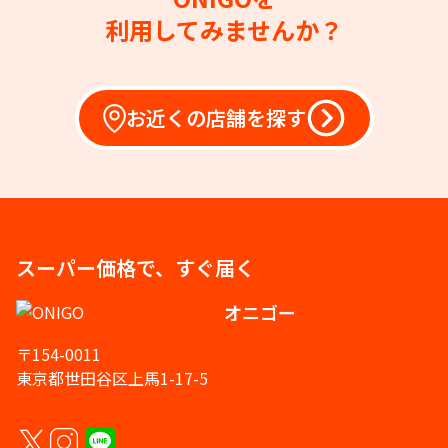
利用してみませんか？
お近くの店舗を探す
スーパー価格で、すぐ届く
オニゴー
〒154-0011
東京都世田谷区上馬1-17-5