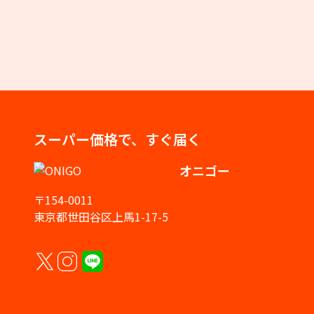
スーパー価格で、すぐ届く
オニゴー
〒154-0011
東京都世田谷区上馬1-17-5