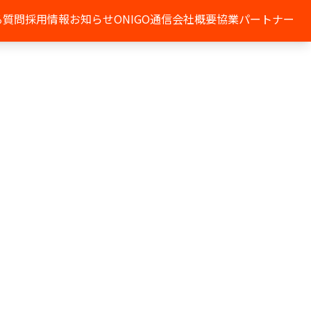
る質問
採用情報
お知らせ
ONIGO通信
会社概要
協業パートナー