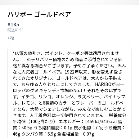
ハリボー ゴールドベア
¥185
税込¥199
80g
*店頭の値引き、ポイント、クーポン等は適用されませ
ん。 ※デリバリー価格のため商品に添付されている価
格と異なる場合がございます。予めご了承ください。 みん
なに人気者ゴールドベア。1922年以来、形を変えず愛さ
れてきたオリジナル、ゴールドベアは、大人から子供ま
で、あらゆる人をとりこにしてきました。HARIBOがヨー
ロッパのグミキャンディ市場のNo.1！それもそのはずで
す。イチゴ、リンゴ、オレンジ、ラズベリー、パイナップ
ル、レモン、と6種類のカラーとフレーバーのゴールドベ
アなら、大勢でシェアしながら、みんなで楽しむことがで
きます。人工着色料は一切使用されていません。 栄養成分
平均値（100g当たり） エネルギー：1459kJ/343kcal 脂
質：<0.5g うち飽和脂肪：0.1g 炭水化物：77g うち糖質：
46g タンパク質：6.9g 食塩相当量：0.07g