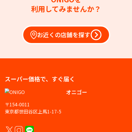
利用してみませんか？
お近くの店舗を探す
スーパー価格で、すぐ届く
オニゴー
〒154-0011
東京都世田谷区上馬1-17-5