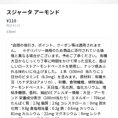
スジャータ アーモンド
¥110
税込¥118
330ml
*店頭の値引き、ポイント、クーポン等は適用されませ
ん。 ※デリバリー価格のため商品に添付されている価
格と異なる場合がございます。予めご了承ください。 有機
大豆からじっくり丁寧に時間をかけて搾った豆乳と、香ば
しいローストアーモンドペーストを使用し、ナッツ感あふ
れる味わいに仕上げました。 １本（330ml）当たりに１
日分のビタミンE（6.3mg）を含みます。 原材料：有機大
豆（カナダ又はアメリカ）、砂糖、食物繊維、植物油脂、
アーモンドペースト、天日塩／乳化剤、塩化カリウム、増
粘多糖類、香料、抽出V.E アレルギー情報：大豆・アーモ
ンド 栄養成分表示（100ml当たり） エネルギー：70kcal
たんぱく質：1.9g 脂質：2.6g コレステロール：0mg 炭水
化物：9.8g 食塩相当量：0.2g 鉄：0.6mg カリウム：
81mg カルシウム：21mg マグネシウム：9mg レシチ