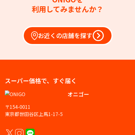
利用してみませんか？
お近くの店舗を探す
スーパー価格で、すぐ届く
オニゴー
〒154-0011
東京都世田谷区上馬1-17-5