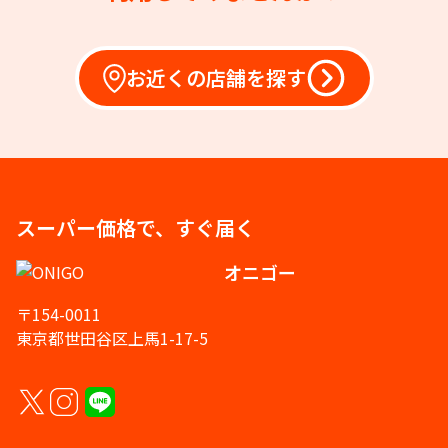
お近くの店舗を探す
スーパー価格で、すぐ届く
オニゴー
〒154-0011
東京都世田谷区上馬1-17-5