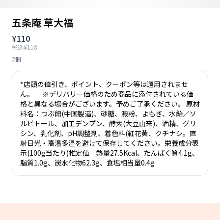
五条庵 草大福
¥110
税込¥118
2個
*店頭の値引き、ポイント、クーポン等は適用されませ
ん。 ※デリバリー価格のため商品に添付されている価
格と異なる場合がございます。予めご了承ください。 原材
料名：つぶ餡(中国製造)、砂糖、澱粉、よもぎ、水飴／ソ
ルビトール、加工デンプン、酵素(大豆由来)、酒精、グリ
シン、乳化剤、pH調整剤、着色料(紅花黄、クチナシ。直
射日光・高温多湿を避けて保存してください。栄養成分表
示(100g当たり)推定値 熱量27.5Kcal、たんぱく質4.1g、
脂質1.0g、炭水化物62.3g、食塩相当量0.4g