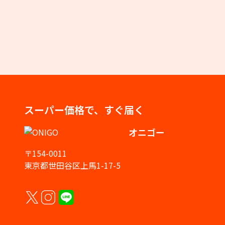
スーパー価格で、すぐ届く
オニゴー
〒154-0011
東京都世田谷区上馬1-17-5