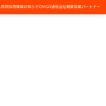
る質問
採用情報
お知らせ
ONIGO通信
会社概要
協業パートナー