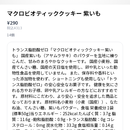
マクロビオティッククッキー 紫いも
¥290
税込¥313
14個
トランス脂肪酸ゼロ「マクロビオティッククッキー紫い
も」 国産紫いも（アヤムラサキ）のパウダーを生地に練り
こんだ、甘みのまろやかなクッキーです。 国産小麦粉、国
産てんさい糖、国産の天日塩を使用し、卵や乳といった動
物性食品を使用していません。 また、保存料や香料とい
った添加物を使わず、ショートニングも使用しない「トラ
ンス脂肪酸ゼロ」の安心安全なお菓子です。 健康を気にさ
れる方やお子様、卵や乳アレルギーの方などにおすすめで
す。 原材料にこだわり、より安心・安全を追求した商品と
なっております。 原材料名小麦粉（小麦（国産））、なた
ね油、てんさい糖、紫いもパウダー、食塩 栄養成分 1袋
(標準50g)当りエネルギー：252kcal たんぱく質：3.7g 脂
質：11.6g -飽和脂肪酸：0.9g -トランス脂肪酸：0g コレ
ステロール：0mg 炭水化物：33.2g 食塩相当量：0.14ｇ