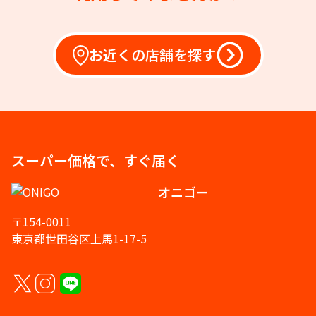
お近くの店舗を探す
スーパー価格で、すぐ届く
オニゴー
〒154-0011
東京都世田谷区上馬1-17-5