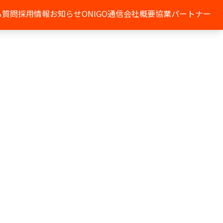
る質問
採用情報
お知らせ
ONIGO通信
会社概要
協業パートナー