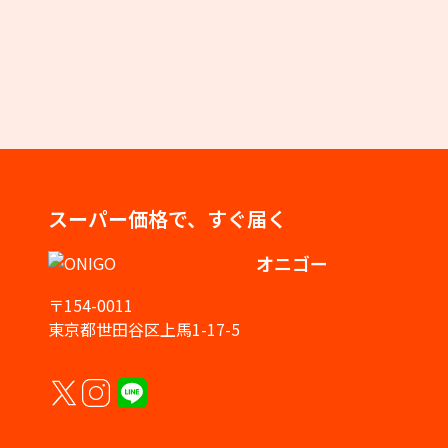
スーパー価格で、すぐ届く
オニゴー
〒154-0011
東京都世田谷区上馬1-17-5