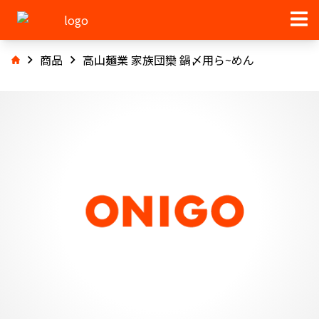
商品
高山麺業 家族団欒 鍋〆用ら~めん