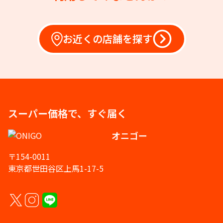
お近くの店舗を探す
スーパー価格で、すぐ届く
オニゴー
〒154-0011
東京都世田谷区上馬1-17-5