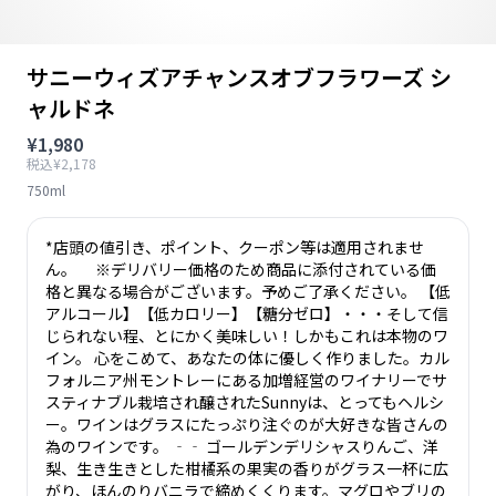
サニーウィズアチャンスオブフラワーズ シ
ャルドネ
¥1,980
税込¥2,178
750ml
*店頭の値引き、ポイント、クーポン等は適用されませ
ん。 ※デリバリー価格のため商品に添付されている価
格と異なる場合がございます。予めご了承ください。 【低
アルコール】【低カロリー】【糖分ゼロ】・・・そして信
じられない程、とにかく美味しい！しかもこれは本物のワ
イン。 心をこめて、あなたの体に優しく作りました。カル
フォルニア州モントレーにある加増経営のワイナリーでサ
スティナブル栽培され醸されたSunnyは、とってもヘルシ
ー。ワインはグラスにたっぷり注ぐのが大好きな皆さんの
為のワインです。 ‐‐ ゴールデンデリシャスりんご、洋
梨、生き生きとした柑橘系の果実の香りがグラス一杯に広
がり、ほんのりバニラで締めくくります。マグロやブリの