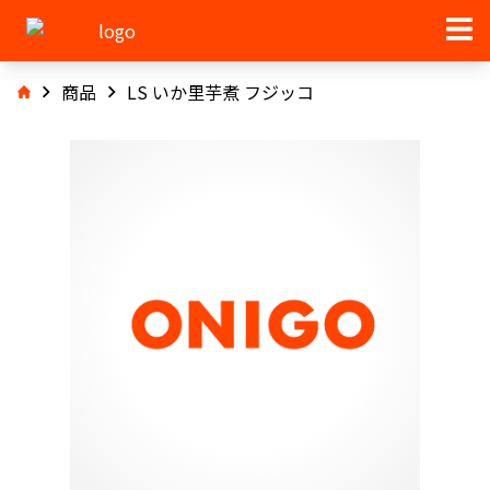
商品
LS いか里芋煮 フジッコ