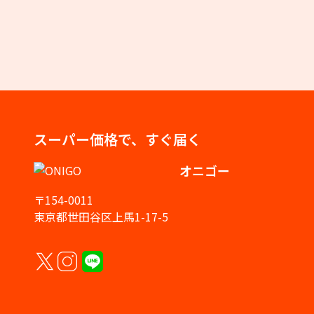
スーパー価格で、すぐ届く
オニゴー
〒154-0011
東京都世田谷区上馬1-17-5