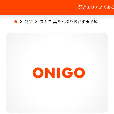
配達エリア
よくあ
商品
スギヨ 具たっぷりおかず玉子焼