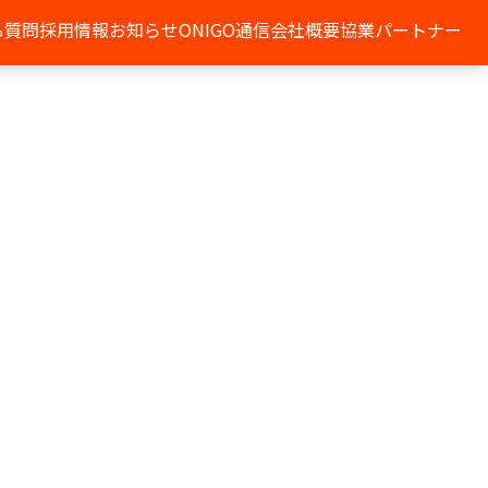
る質問
採用情報
お知らせ
ONIGO通信
会社概要
協業パートナー