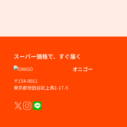
スーパー価格で、すぐ届く
オニゴー
〒154-0011
東京都世田谷区上馬1-17-5