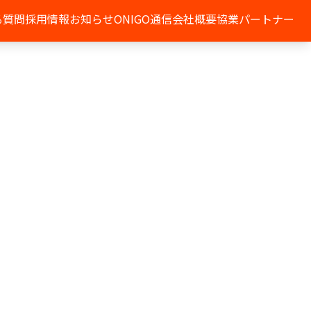
る質問
採用情報
お知らせ
ONIGO通信
会社概要
協業パートナー