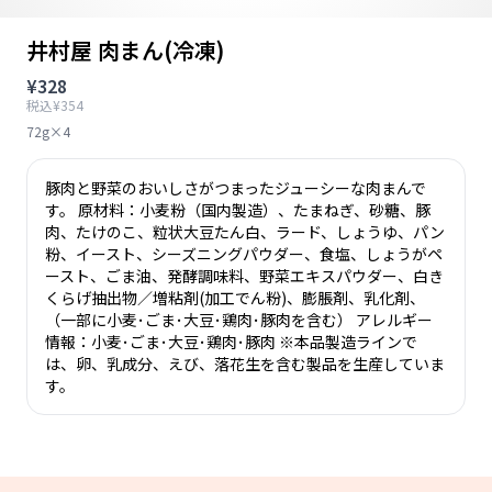
井村屋 肉まん(冷凍)
¥328
税込¥354
72g×4
豚肉と野菜のおいしさがつまったジューシーな肉まんで
す。 原材料：小麦粉（国内製造）、たまねぎ、砂糖、豚
肉、たけのこ、粒状大豆たん白、ラード、しょうゆ、パン
粉、イースト、シーズニングパウダー、食塩、しょうがペ
ースト、ごま油、発酵調味料、野菜エキスパウダー、白き
くらげ抽出物／増粘剤(加工でん粉)、膨脹剤、乳化剤、
（一部に小麦･ごま･大豆･鶏肉･豚肉を含む） アレルギー
情報：小麦･ごま･大豆･鶏肉･豚肉 ※本品製造ラインで
は、卵、乳成分、えび、落花生を含む製品を生産していま
す。