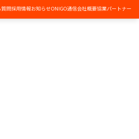
る質問
採用情報
お知らせ
ONIGO通信
会社概要
協業パートナー