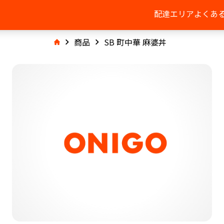
配達エリア
よくあ
商品
SB 町中華 麻婆丼