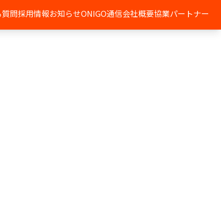
る質問
採用情報
お知らせ
ONIGO通信
会社概要
協業パートナー