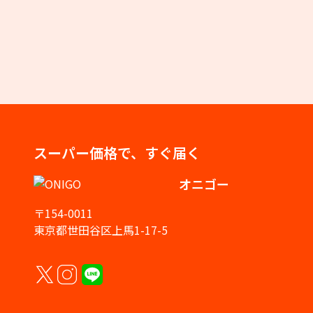
スーパー価格で、すぐ届く
オニゴー
〒154-0011
東京都世田谷区上馬1-17-5