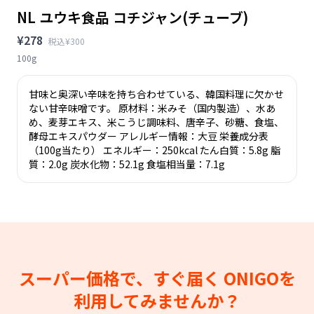
NL ユウキ食品 コチジャン(チューブ)
¥278
税込¥300
100g
甘味と奥深い辛味を持ち合わせている、韓国料理に欠かせ
ない甘辛味噌です。 原材料：米みそ（国内製造）、水あ
め、麦芽エキス、米こうじ調味料、唐辛子、砂糖、食塩、
酵母エキスパウダー アレルギー情報：大豆 栄養成分表
（100g当たり） エネルギー：250kcal たん白質：5.8g 脂
質：2.0g 炭水化物：52.1g 食塩相当量：7.1g
スーパー価格で、すぐ届く
ONIGOを
利用してみませんか？