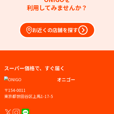
利用してみませんか？
お近くの店舗を探す
スーパー価格で、すぐ届く
オニゴー
〒154-0011
東京都世田谷区上馬1-17-5