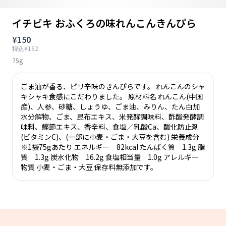
イチビキ おふくろの味れんこんきんぴら
¥150
税込¥162
75g
ごま油が香る、ピリ辛味のきんぴらです。 れんこんのシャ
キシャキ食感にこだわりました。 原材料名 れんこん(中国
産)、人参、砂糖、しょうゆ、ごま油、みりん、たん白加
水分解物、ごま、昆布エキス、米発酵調味料、酢酸発酵調
味料、鰹節エキス、香辛料、食塩／乳酸Ca、酸化防止剤
(ビタミンC)、(一部に小麦・ごま・大豆を含む) 栄養成分
※1袋75gあたり エネルギー 82kcal たんぱく質 1.3g 脂
質 1.3g 炭水化物 16.2g 食塩相当量 1.0g アレルギー
物質 小麦・ごま・大豆 保存料無添加です。