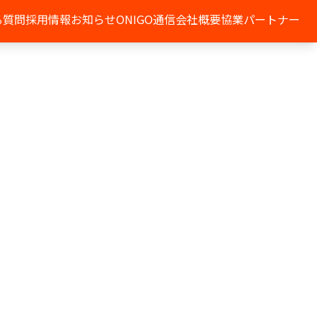
る質問
採用情報
お知らせ
ONIGO通信
会社概要
協業パートナー