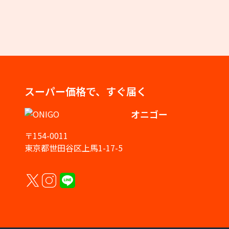
スーパー価格で、すぐ届く
オニゴー
〒154-0011
東京都世田谷区上馬1-17-5