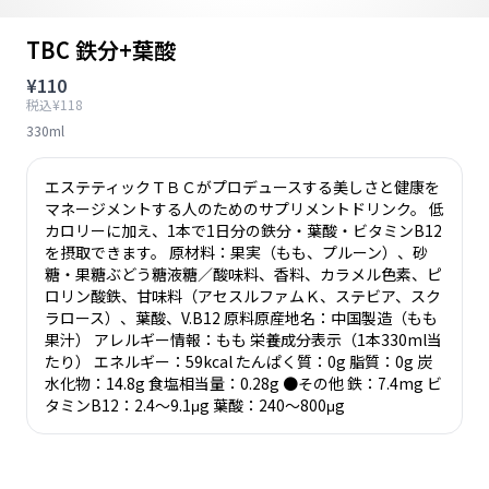
TBC 鉄分+葉酸
¥110
税込¥118
330ml
エステティックＴＢＣがプロデュースする美しさと健康を
マネージメントする人のためのサプリメントドリンク。 低
カロリーに加え、1本で1日分の鉄分・葉酸・ビタミンB12
を摂取できます。 原材料：果実（もも、プルーン）、砂
糖・果糖ぶどう糖液糖／酸味料、香料、カラメル色素、ピ
ロリン酸鉄、甘味料（アセスルファムＫ、ステビア、スク
ラロース）、葉酸、V.B12 原料原産地名：中国製造（もも
果汁） アレルギー情報：もも 栄養成分表示（1本330ml当
たり） エネルギー：59kcal たんぱく質：0g 脂質：0g 炭
水化物：14.8g 食塩相当量：0.28g ●その他 鉄：7.4mg ビ
タミンB12：2.4～9.1μg 葉酸：240～800μg