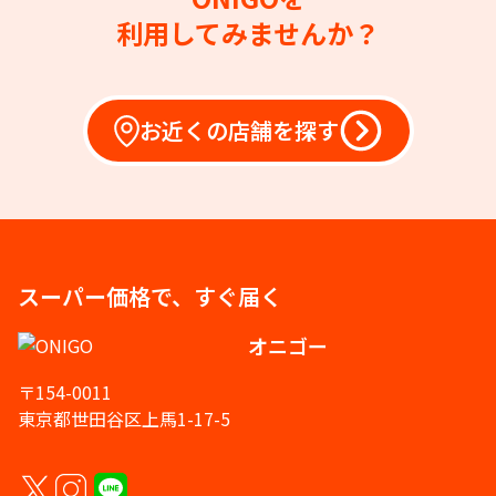
利用してみませんか？
お近くの店舗を探す
スーパー価格で、すぐ届く
オニゴー
〒154-0011
東京都世田谷区上馬1-17-5