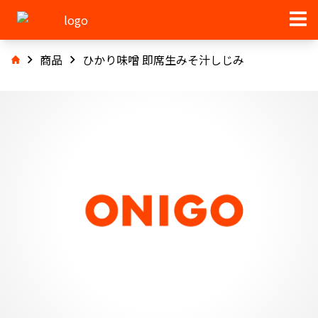
商品
ひかり味噌 即席生みそ汁しじみ