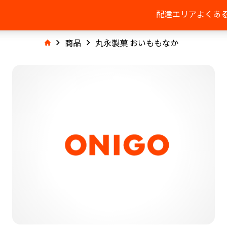
配達エリア
よくあ
商品
丸永製菓 おいももなか