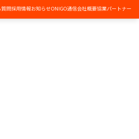
る質問
採用情報
お知らせ
ONIGO通信
会社概要
協業パートナー