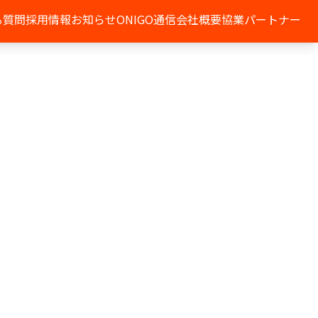
る質問
採用情報
お知らせ
ONIGO通信
会社概要
協業パートナー