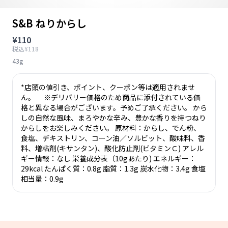
S&B ねりからし
¥110
税込¥118
43g
*店頭の値引き、ポイント、クーポン等は適用されませ
ん。 ※デリバリー価格のため商品に添付されている価
格と異なる場合がございます。予めご了承ください。 から
しの自然な風味、まろやかな辛み、豊かな香りを持つねり
からしをお楽しみください。 原材料：からし、でん粉、
食塩、デキストリン、コーン油／ソルビット、酸味料、香
料、増粘剤(キサンタン)、酸化防止剤(ビタミンＣ) アレル
ギー情報：なし 栄養成分表（10gあたり) エネルギー：
29kcal たんぱく質：0.8g 脂質：1.3g 炭水化物：3.4g 食塩
相当量：0.9g