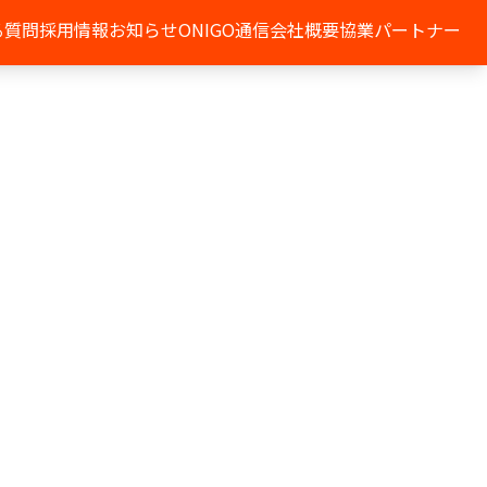
る質問
採用情報
お知らせ
ONIGO通信
会社概要
協業パートナー