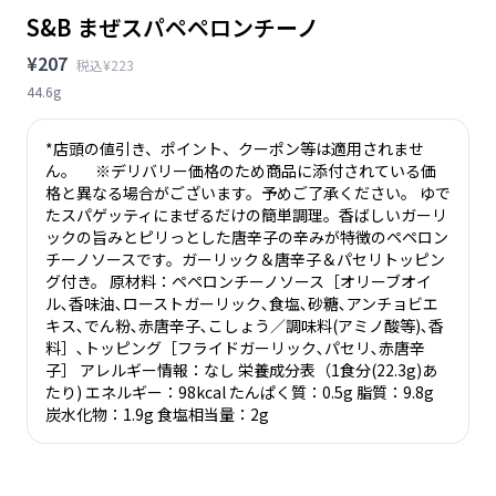
S&B まぜスパペペロンチーノ
¥207
税込¥223
44.6g
*店頭の値引き、ポイント、クーポン等は適用されませ
ん。 ※デリバリー価格のため商品に添付されている価
格と異なる場合がございます。予めご了承ください。 ゆで
たスパゲッティにまぜるだけの簡単調理。香ばしいガーリ
ックの旨みとピリっとした唐辛子の辛みが特徴のペペロン
チーノソースです。ガーリック＆唐辛子＆パセリトッピン
グ付き。 原材料：ペペロンチーノソース［オリーブオイ
ル､香味油､ローストガーリック､食塩､砂糖､アンチョビエ
キス､でん粉､赤唐辛子､こしょう／調味料(アミノ酸等)､香
料］､トッピング［フライドガーリック､パセリ､赤唐辛
子］ アレルギー情報：なし 栄養成分表（1食分(22.3g)あ
たり) エネルギー：98kcal たんぱく質：0.5g 脂質：9.8g
炭水化物：1.9g 食塩相当量：2g