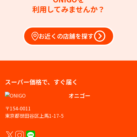
利用してみませんか？
お近くの店舗を探す
スーパー価格で、すぐ届く
オニゴー
〒154-0011
東京都世田谷区上馬1-17-5