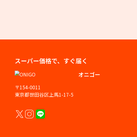
スーパー価格で、すぐ届く
オニゴー
〒154-0011
東京都世田谷区上馬1-17-5