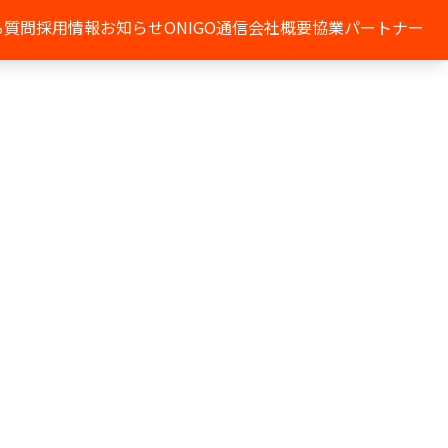
る質問
採用情報
お知らせ
ONIGO通信
会社概要
協業パートナー