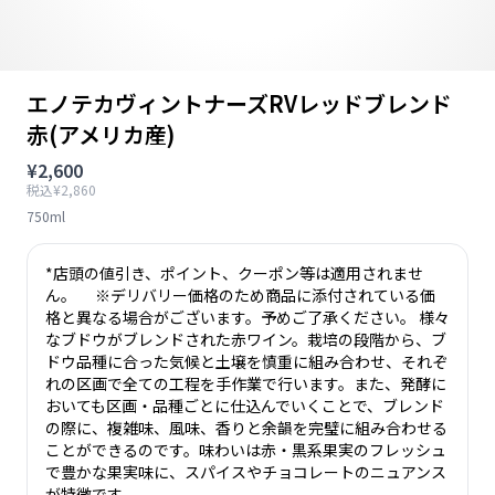
エノテカヴィントナーズRVレッドブレンド
赤(アメリカ産)
¥2,600
税込¥2,860
750ml
*店頭の値引き、ポイント、クーポン等は適用されませ
ん。 ※デリバリー価格のため商品に添付されている価
格と異なる場合がございます。予めご了承ください。 様々
なブドウがブレンドされた赤ワイン。栽培の段階から、ブ
ドウ品種に合った気候と土壌を慎重に組み合わせ、それぞ
れの区画で全ての工程を手作業で行います。また、発酵に
おいても区画・品種ごとに仕込んでいくことで、ブレンド
の際に、複雑味、風味、香りと余韻を完璧に組み合わせる
ことができるのです。味わいは赤・黒系果実のフレッシュ
で豊かな果実味に、スパイスやチョコレートのニュアンス
が特徴です。