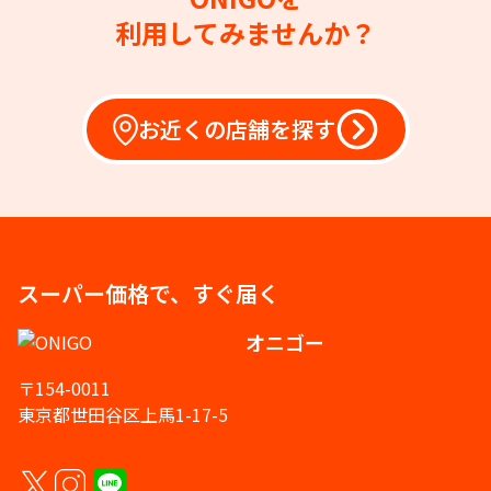
利用してみませんか？
お近くの店舗を探す
スーパー価格で、すぐ届く
オニゴー
〒154-0011
東京都世田谷区上馬1-17-5