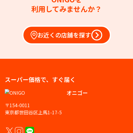
利用してみませんか？
お近くの店舗を探す
スーパー価格で、すぐ届く
オニゴー
〒154-0011
東京都世田谷区上馬1-17-5