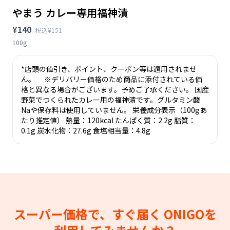
やまう カレー専用福神漬
¥140
税込¥151
100g
*店頭の値引き、ポイント、クーポン等は適用されませ
ん。 ※デリバリー価格のため商品に添付されている価
格と異なる場合がございます。予めご了承ください。 国産
野菜でつくられたカレー用の福神漬です。グルタミン酸
Naや保存料は使用していません。 栄養成分表示（100gあ
たり推定値） 熱量：120kcal たんぱく質：2.2g 脂質：
0.1g 炭水化物：27.6g 食塩相当量：4.8g
スーパー価格で、すぐ届く
ONIGOを