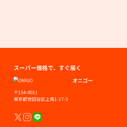
スーパー価格で、すぐ届く
オニゴー
〒154-0011
東京都世田谷区上馬1-17-5