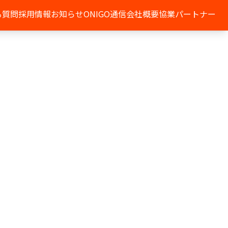
る質問
採用情報
お知らせ
ONIGO通信
会社概要
協業パートナー