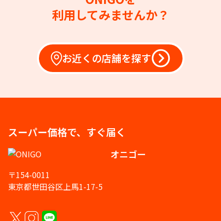
利用してみませんか？
お近くの店舗を探す
スーパー価格で、すぐ届く
オニゴー
〒154-0011
東京都世田谷区上馬1-17-5