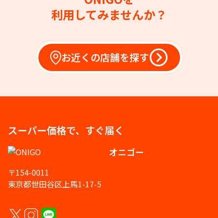
利用してみませんか？
お近くの店舗を探す
スーパー価格で、すぐ届く
オニゴー
〒154-0011
東京都世田谷区上馬1-17-5