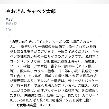
やおきん キャベツ太郎
¥33
税込¥35
14g
*店頭の値引き、ポイント、クーポン等は適用されませ
ん。 ※デリバリー価格のため商品に添付されている価
格と異なる場合がございます。予めご了承ください。 キャ
ベツの様な丸い形の一口サイズのスナックです。 原材料：
コーン（アメリカ産、分別生産流通管理済み）、植物油、
ソース、砂糖、アオサ粉、香辛料／調味料（アミノ酸
等）、酸味料、カラメル色素、（一部に小麦・乳成分・大
豆を含む） アレルギー情報：小麦・乳・大豆 ※商品の規
格変更等により、アレルギー情報は、当ページとパッケー
ジ（原材料名）で異なる場合がございます。ご購入、お召
し上がりの際は、必ずパッケージ（原材料名）をご確認く
ださい。 栄養成分表示（1袋（14ｇ）あたり） カロリー：
81.00kcal たんぱく質：0.70g 脂質：5.20g 炭水化物：
7.80g 食塩相当量：0.200g