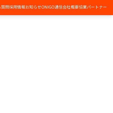
る質問
採用情報
お知らせ
ONIGO通信
会社概要
協業パートナー