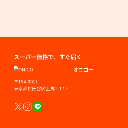
スーパー価格で、すぐ届く
オニゴー
〒154-0011
東京都世田谷区上馬1-17-5