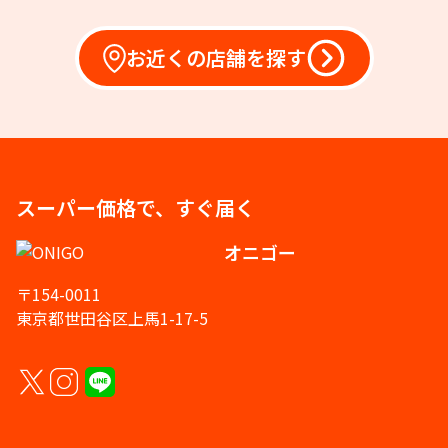
お近くの店舗を探す
スーパー価格で、すぐ届く
オニゴー
〒154-0011
東京都世田谷区上馬1-17-5