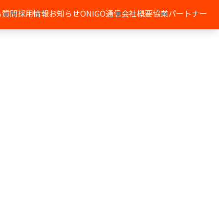
る質問
採用情報
お知らせ
ONIGO通信
会社概要
協業パートナー