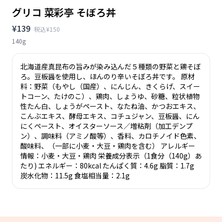
グリコ 菜彩亭 そぼろ丼
¥139
税込¥150
140g
北海道産真昆布の旨みが染み込んだ５種類の野菜と鶏そぼ
ろ。豆板醤を使用し、ほんのり辛いそぼろ丼です。 原材
料：野菜（もやし（国産）、にんじん、きくらげ、スイー
トコーン、たけのこ）、鶏肉、しょうゆ、砂糖、粒状植物
性たん白、しょうがペースト、なたね油、かつおエキス、
こんぶエキス、酵母エキス、コチュジャン、豆板醤、にん
にくペースト、オイスターソース／増粘剤（加工デンプ
ン）、調味料（アミノ酸等）、香料、カロチノイド色素、
酸味料、（一部に小麦・大豆・鶏肉を含む） アレルギー
情報：小麦・大豆・鶏肉 栄養成分表示（1食分（140g）あ
たり) エネルギー：80kcal たんぱく質：4.6g 脂質：1.7g
炭水化物：11.5g 食塩相当量：2.1g