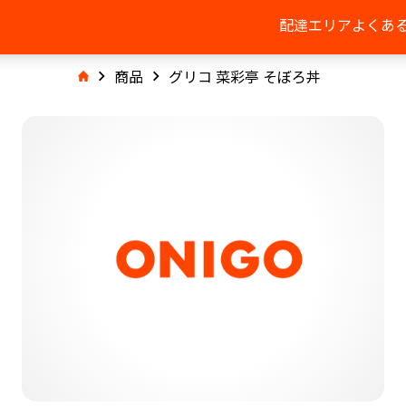
配達エリア
よくあ
商品
グリコ 菜彩亭 そぼろ丼