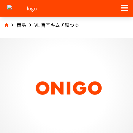
商品
VL 旨辛キムチ鍋つゆ