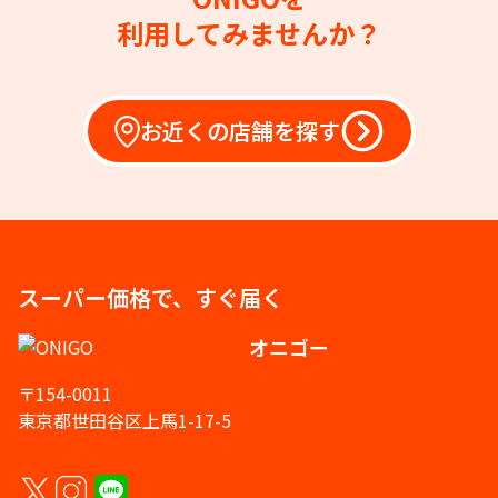
利用してみませんか？
お近くの店舗を探す
スーパー価格で、すぐ届く
オニゴー
〒154-0011
東京都世田谷区上馬1-17-5