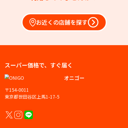
お近くの店舗を探す
スーパー価格で、すぐ届く
オニゴー
〒154-0011
東京都世田谷区上馬1-17-5