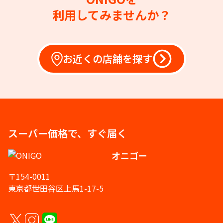
利用してみませんか？
お近くの店舗を探す
スーパー価格で、すぐ届く
オニゴー
〒154-0011
東京都世田谷区上馬1-17-5